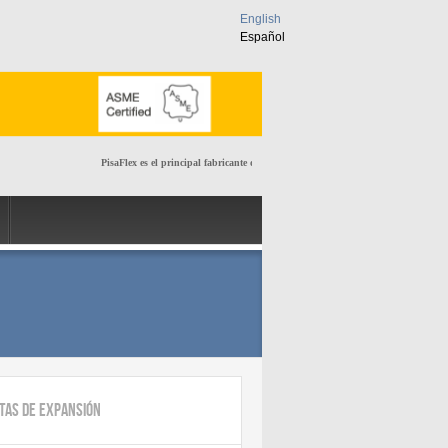
English
Español
PisaFlex es el principal fabricante de juntas de expansión metálicas y manguer
tas de Expansión