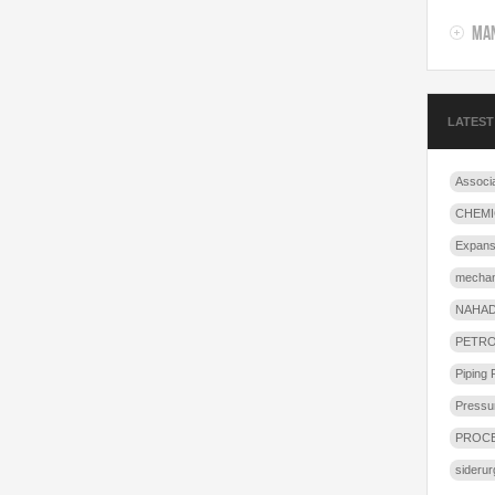
Man
LATEST
Associ
CHEMI
Expans
mechani
NAHA
PETR
Piping F
Pressu
PROCE
siderur