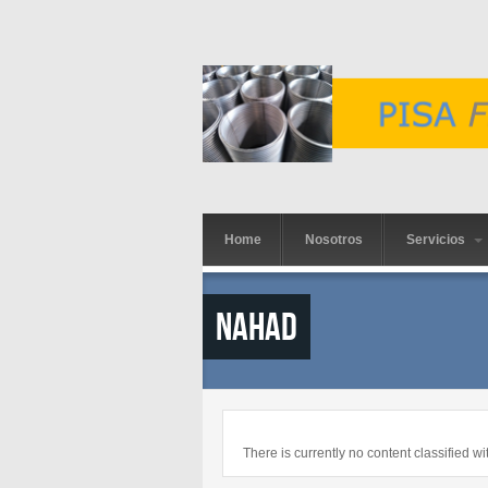
Skip to main content
Home
Nosotros
Servicios
NAHAD
There is currently no content classified wit