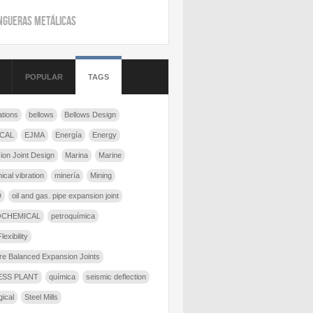
gueras Metálicas
POPULAR
TAGS
ations
bellows
Bellows Design
CAL
EJMA
Energía
Energy
ion Joint Design
Marina
Marine
cal vibration
minería
Mining
D
oil and gas. pipe expansion joint
OCHEMICAL
petroquímica
lexibility
re Balanced Expansion Joints
SS PLANT
química
seismic deflection
gical
Steel Mills