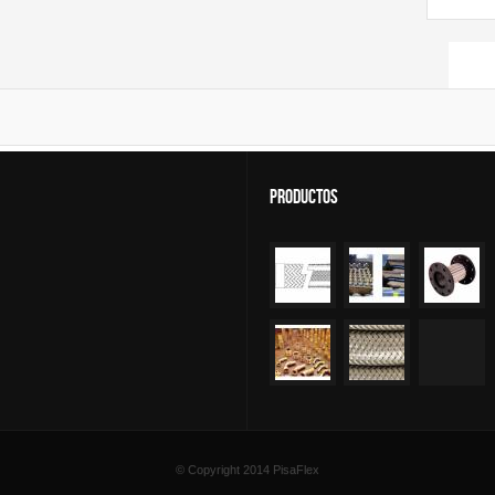
Sear
Productos
© Copyright 2014
PisaFlex