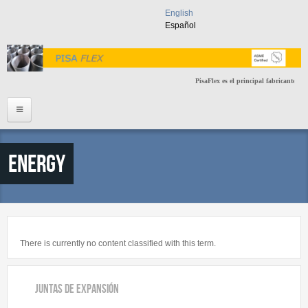
Skip to main content
English
Español
PisaFlex es el principal fabricante d
Nuestras exportaciones se
Home
Energy
Nosotros
Servicios
Servicios
Garantía
There is currently no content classified with this term.
Productos
Juntas de Expansión
Proyectos Recientes