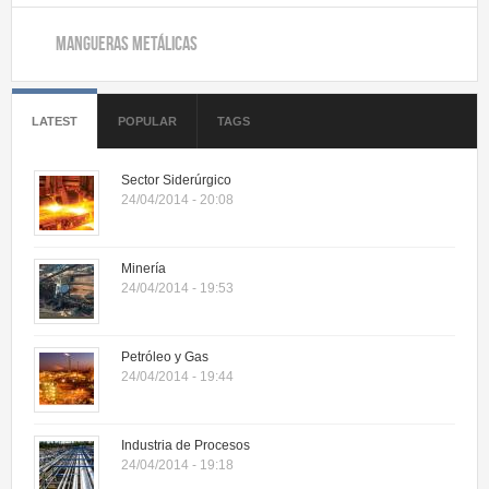
Juntas de Expansión
Mangueras Metálicas
Ensambles de Mangueras
Mangueras Metálicas
LATEST
POPULAR
TAGS
Juntas de Expansión
Sector Siderúrgico
Recursos
24/04/2014 - 20:08
Glosario de Términos
Aseguramiento de Calidad
Minería
24/04/2014 - 19:53
Instrucciones de Instalación
Instrucciones Post-Instalación
Petróleo y Gas
Certificación ASME
24/04/2014 - 19:44
Exportación
Industria de Procesos
Contacto
24/04/2014 - 19:18